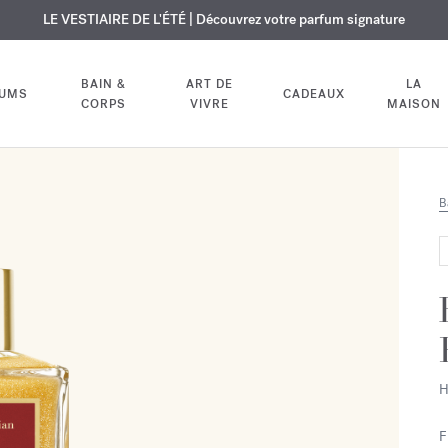
USIF | Découvrez le nouveau parfum OUD
URE OFFERTE | Sur tous les parfums et huiles pour le corps jusqu'au 9
LE VESTIAIRE DE L'ÉTÉ | Découvrez votre parfum signature
velvet mood
dans votre comm
BAIN &
ART DE
LA
FUMS
CADEAUX
CORPS
VIVRE
MAISON
B
H
F