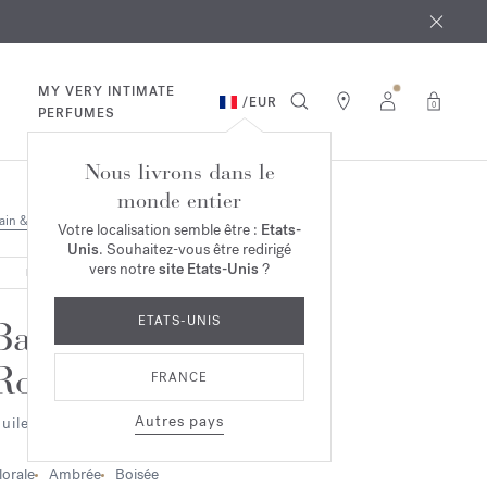
 août
ande*
MY VERY INTIMATE
/
EUR
0
PERFUMES
Nous livrons dans le
monde entier
ain & Corps
Votre localisation semble être :
Etats-
Unis
. Souhaitez-vous être redirigé
vers notre
site Etats-Unis
?
RUPTURE DE STOCK
ETATS-UNIS
Baccarat
Rouge 540
FRANCE
Autres pays
uile scintillante pour le corps
lorale
Ambrée
Boisée