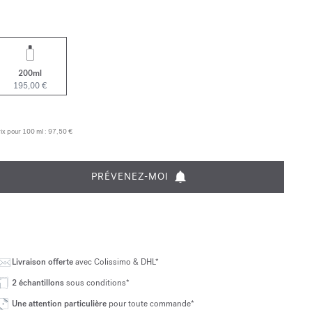
200ml
195,00 €
ix pour 100 ml :
97,50 €
PRÉVENEZ-MOI
Livraison offerte
avec Colissimo & DHL*
2 échantillons
sous conditions*
Une attention particulière
pour toute commande*