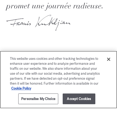
promet une journée radieuse.
This website uses cookies and other tracking technologies to
Vous aimerez également
enhance user experience and to analyze performance and
traffic on our website. We also share information about your
use of our site with our social media, advertising and analytics
partners. If we have detected an opt-out preference signal
then it will be honored. Further information is available in our
Cookie Policy
Personalise My Choice
Accept Cookies
AJOUTER AU PANIER
335,00 €
200ml