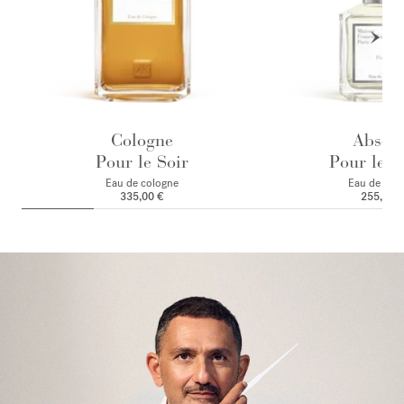
Cologne
Absol
Pour le Soir
Pour le M
Eau de cologne
Eau de par
335,00 €
255,00 