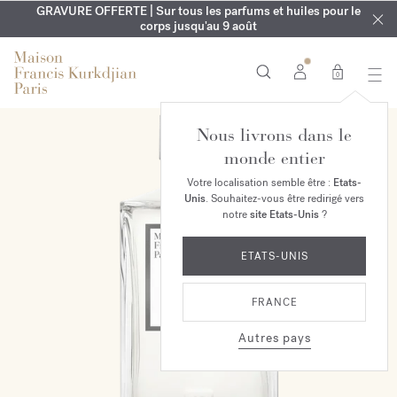
EXCLUSIF | Découvrez le nouveau parfum OUD
GRAVURE OFFERTE | Sur tous les parfums et huiles pour le
velvet mood
LE VESTIAIRE DE L'ÉTÉ | Découvrez votre parfum signature
dans votre commande*
corps jusqu'au 9 août
0
Nous livrons dans le
EXCLUSIVITÉ MAISON
monde entier
Votre localisation semble être :
Etats-
Unis
. Souhaitez-vous être redirigé vers
notre
site Etats-Unis
?
ETATS-UNIS
FRANCE
Autres pays