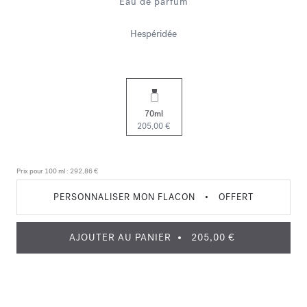
Eau de parfum
Hespéridée
70ml
205,00 €
Prix pour 100 ml :
292,86 €
PERSONNALISER MON FLACON
•
OFFERT
AJOUTER AU PANIER
205,00 €