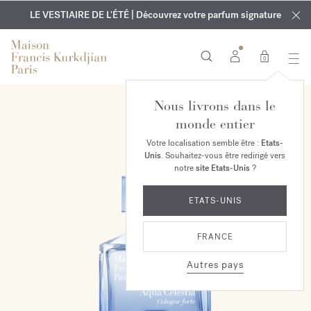
EXCLUSIF | Découvrez le nouveau parfum OUD
GRAVURE OFFERTE | Sur tous les parfums et huiles pour le
velvet mood
LE VESTIAIRE DE L'ÉTÉ | Découvrez votre parfum signature
dans votre commande*
corps jusqu'au 9 août
0
Nous livrons dans le
monde entier
Votre localisation semble être :
Etats-
Unis
. Souhaitez-vous être redirigé vers
notre
site Etats-Unis
?
ETATS-UNIS
FRANCE
Autres pays