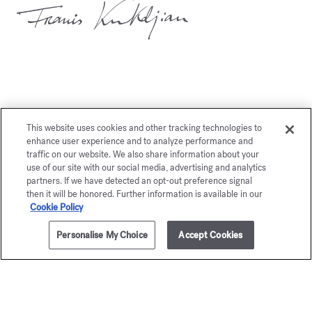
Vous aimerez également
This website uses cookies and other tracking technologies to
enhance user experience and to analyze performance and
traffic on our website. We also share information about your
use of our site with our social media, advertising and analytics
partners. If we have detected an opt-out preference signal
then it will be honored. Further information is available in our
Cookie Policy
Personalise My Choice
Accept Cookies
AJOUTER AU PANIER
205,00 €
70ml