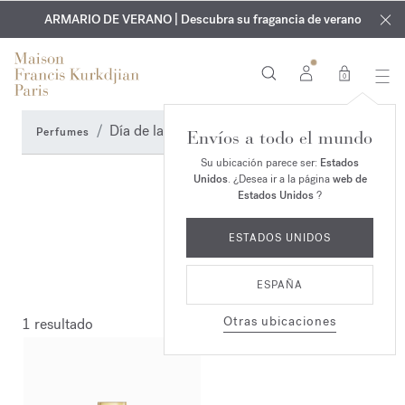
EXCLUSIVO | Descubra la nueva fragancia OUD
GRABADO GRATUITO | En todas las fragancias y aceites
velvet mood
ARMARIO DE VERANO | Descubra su fragancia de verano
corporales hasta el 9 de agosto
en su pedido*
0
Día de la madre
Perfumes
Envíos a todo el mundo
Su ubicación parece ser:
Estados
Unidos
. ¿Desea ir a la página
web de
Estados Unidos
?
ESTADOS UNIDOS
ESPAÑA
Otras ubicaciones
1 resultado