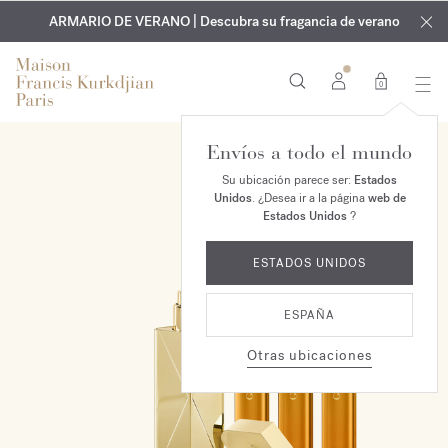
EXCLUSIVO | Descubra la nueva fragancia OUD
GRABADO GRATUITO | En todas las fragancias y aceites
velvet mood
ARMARIO DE VERANO | Descubra su fragancia de verano
corporales hasta el 9 de agosto
en su pedido*
0
Envíos a todo el mundo
EXCLUSIVO EN LÍNEA
Su ubicación parece ser:
Estados
Unidos
. ¿Desea ir a la página
web de
Estados Unidos
?
ESTADOS UNIDOS
ESPAÑA
Otras ubicaciones