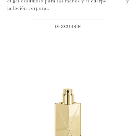
el gel espumoso para las manos y el cuerpo
y
la loción corporal
.
DESCUBRIR