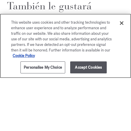
También le gustará
This website uses cookies and other tracking technologies to
enhance user experience and to analyze performance and
traffic on our website. We also share information about your
use of our site with our social media, advertising and analytics
partners. If we have detected an opt-out preference signal
then it will be honored. Further information is available in our
Cookie Policy
Personalise My Choice
Accept Cookies
AÑADIR A LA CESTA
80,00 €
350ml
OUD
À la ro
satin mood
Gel limpiador de ma
80,00 €
Gel limpiador de manos & cuerpo
80,00 €