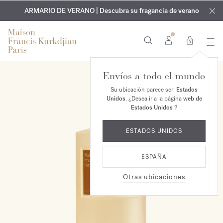
EXCLUSIVO | Descubra la nueva fragancia OUD
GRABADO GRATUITO | En todas las fragancias y aceites
velvet mood
ARMARIO DE VERANO | Descubra su fragancia de verano
corporales hasta el 9 de agosto
en su pedido*
0
Envíos a todo el mundo
Su ubicación parece ser:
Estados
Unidos
. ¿Desea ir a la página
web de
Estados Unidos
?
ESTADOS UNIDOS
ESPAÑA
Otras ubicaciones