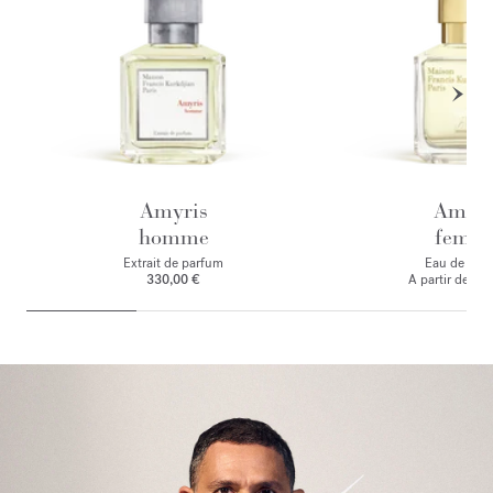
Amyris
Amyri
homme
femm
Extrait de parfum
Eau de par
330,00 €
A partir de
135