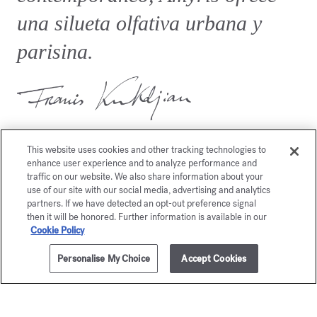
una silueta olfativa urbana y
parisina.
This website uses cookies and other tracking technologies to
enhance user experience and to analyze performance and
traffic on our website. We also share information about your
use of our site with our social media, advertising and analytics
También le gustará
partners. If we have detected an opt-out preference signal
then it will be honored. Further information is available in our
Cookie Policy
Personalise My Choice
Accept Cookies
AÑADIR A LA CESTA
195,00 €
70ml