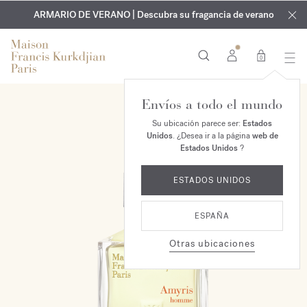
EXCLUSIVO | Descubra la nueva fragancia OUD
GRABADO GRATUITO | En todas las fragancias y aceites
velvet mood
ARMARIO DE VERANO | Descubra su fragancia de verano
corporales hasta el 9 de agosto
en su pedido*
0
Envíos a todo el mundo
Su ubicación parece ser:
Estados
Unidos
. ¿Desea ir a la página
web de
Estados Unidos
?
ESTADOS UNIDOS
ESPAÑA
Otras ubicaciones