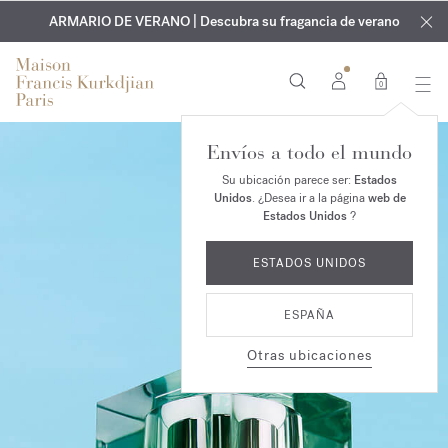
EXCLUSIVO | Descubra la nueva fragancia OUD
GRABADO GRATUITO | En todas las fragancias y aceites
velvet mood
ARMARIO DE VERANO | Descubra su fragancia de verano
corporales hasta el 9 de agosto
en su pedido*
0
Envíos a todo el mundo
Su ubicación parece ser:
Estados
Unidos
. ¿Desea ir a la página
web de
Estados Unidos
?
ESTADOS UNIDOS
ESPAÑA
Otras ubicaciones