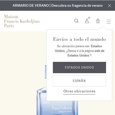
EXCLUSIVO | Descubra la nueva fragancia OUD
GRABADO GRATUITO | En todas las fragancias y aceites
velvet mood
ARMARIO DE VERANO | Descubra su fragancia de verano
corporales hasta el 9 de agosto
en su pedido*
0
Envíos a todo el mundo
Su ubicación parece ser:
Estados
Unidos
. ¿Desea ir a la página
web de
Estados Unidos
?
ESTADOS UNIDOS
ESPAÑA
Otras ubicaciones