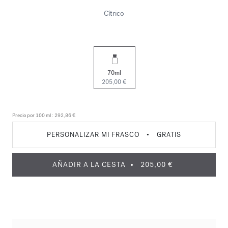
Cítrico
70ml
205,00 €
Precio por 100 ml :
292,86 €
PERSONALIZAR MI FRASCO
•
GRATIS
AÑADIR A LA CESTA
205,00 €