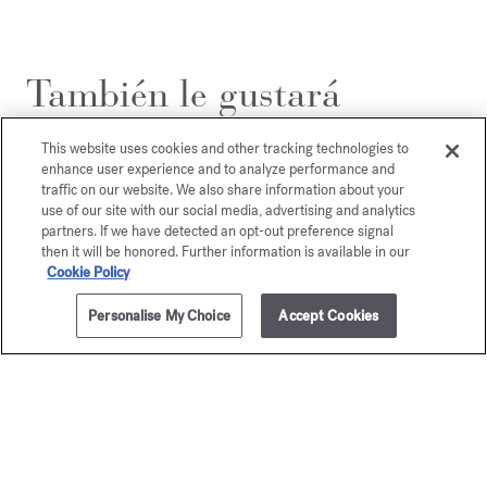
También le gustará
This website uses cookies and other tracking technologies to
enhance user experience and to analyze performance and
traffic on our website. We also share information about your
use of our site with our social media, advertising and analytics
partners. If we have detected an opt-out preference signal
then it will be honored. Further information is available in our
Cookie Policy
Personalise My Choice
Accept Cookies
AÑADIR A LA CESTA
205,00 €
70ml
Aqua Media
Aqua
Cologne forte
Universa
Cologne f
Eau de parfum