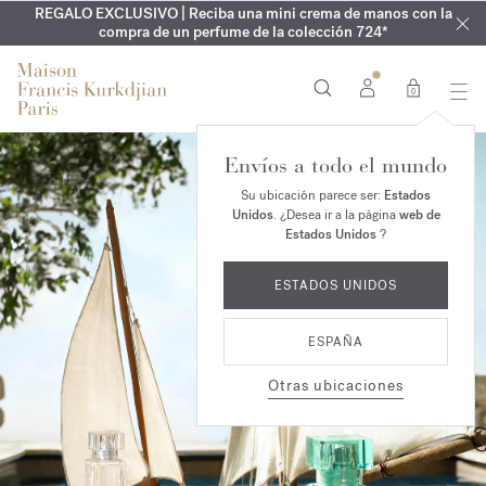
REGALO EXCLUSIVO | Reciba una mini crema de manos con la
EXCLUSIVO | Descubra la nueva fragancia OUD
GRABADO GRATUITO | En la colección Aqua
Cologne forte
velvet mood
ARMARIO DE VERANO | Descubra su fragancia de verano
compra de un perfume de la colección 724*
hasta el 16 de agosto
en su pedido*
0
Envíos a todo el mundo
Su ubicación parece ser:
Estados
Unidos
. ¿Desea ir a la página
web de
Estados Unidos
?
ESTADOS UNIDOS
ESPAÑA
Otras ubicaciones