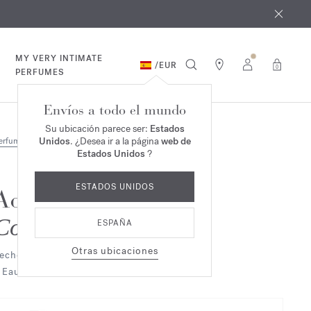
e agosto
*
MY VERY INTIMATE
/
EUR
0
PERFUMES
Envíos a todo el mundo
Su ubicación parece ser:
Estados
Unidos
. ¿Desea ir a la página
web de
erfumes
Dúo & Trío
Estados Unidos
?
ESTADOS UNIDOS
Aqua Media
Cologne forte
ESPAÑA
Otras ubicaciones
eche corporal perfumada
 Eau de parfum Dúo