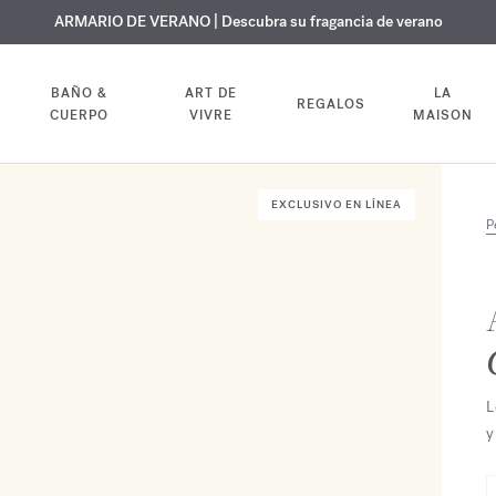
 GRATUITO | En todas las fragancias y aceites corporales hasta el 9 d
EXCLUSIVO | Descubra la nueva fragancia OUD
ARMARIO DE VERANO | Descubra su fragancia de verano
velvet mood
en su pedido
BAÑO &
ART DE
LA
REGALOS
CUERPO
VIVRE
MAISON
EXCLUSIVO EN LÍNEA
P
L
y