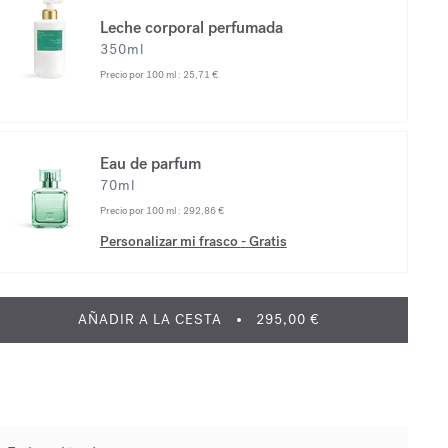
Leche corporal perfumada
350ml
Precio por 100 ml :
25,71 €
Eau de parfum
70ml
Precio por 100 ml :
292,86 €
Personalizar mi frasco
-
Gratis
AÑADIR A LA CESTA
295,00 €