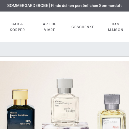
KOSTENLOSE GRAVUR | Auf alle Düfte und Körperöle bis zum 9. August
SOMMERGARDEROBE | Finde deinen persönlichen Sommerduft
EXKLUSIV | Erhalten Sie OUD
velvet mood
in Ihrer Bestellung*
BAD &
ART DE
DAS
GESCHENKE
KÖRPER
VIVRE
MAISON