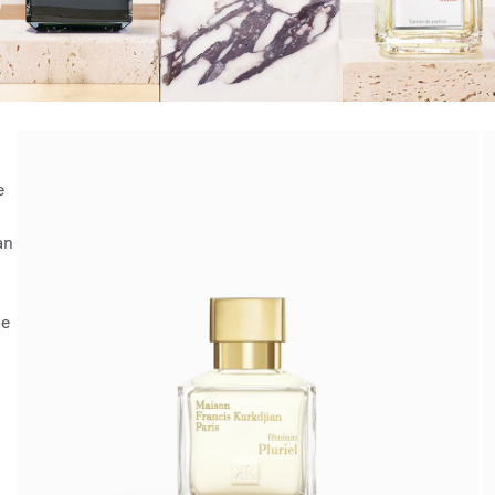
e
an
ie