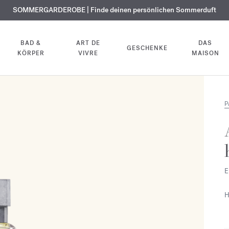
KOSTENLOSE GRAVUR | Auf alle Düfte und Körperöle bis zum 9. August
SOMMERGARDEROBE | Finde deinen persönlichen Sommerduft
EXKLUSIV | Erhalten Sie OUD
velvet mood
in Ihrer Bestellung*
BAD &
ART DE
DAS
GESCHENKE
KÖRPER
VIVRE
MAISON
P
E
H