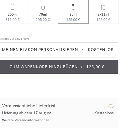
200ml
70ml
35ml
3x11ml
375,00 €
195,00 €
125,00 €
125,00 €
eis pro 1 L:
3.571,40 €
MEINEN FLAKON PERSONALISIEREN
•
KOSTENLOS
ZUM WARENKORB HINZUFÜGEN
125,00 €
Voraussichtliche Lieferfrist
Lieferung ab dem 17 August
Kostenlose
Weitere Versandinformationen