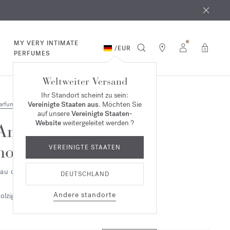
MY VERY INTIMATE
/
EUR
0
PERFUMES
Weltweiter Versand
Ihr Standort scheint zu sein:
Vereinigte Staaten aus
. Möchten Sie
arfum
auf unsere
Vereinigte Staaten-
Website
weitergeleitet werden ?
Amyris
homme
VEREINIGTE STAATEN
au de toilette
DEUTSCHLAND
Andere standorte
olzig