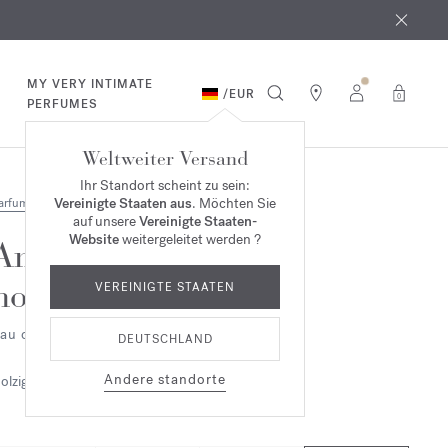
MY VERY INTIMATE
/
EUR
0
PERFUMES
Weltweiter Versand
Ihr Standort scheint zu sein:
Vereinigte Staaten aus
. Möchten Sie
arfum
auf unsere
Vereinigte Staaten-
Website
weitergeleitet werden ?
Amyris
homme
VEREINIGTE STAATEN
au de toilette - refills
DEUTSCHLAND
Andere standorte
olzig