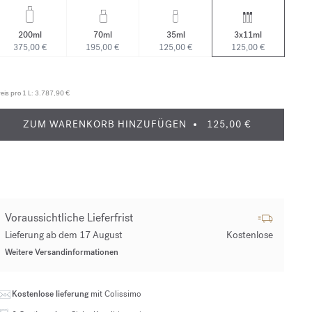
200ml
70ml
35ml
3x11ml
375,00 €
195,00 €
125,00 €
125,00 €
eis pro 1 L:
3.787,90 €
ZUM WARENKORB HINZUFÜGEN
125,00 €
Voraussichtliche Lieferfrist
Lieferung ab dem 17 August
Kostenlose
Weitere Versandinformationen
Kostenlose lieferung
mit Colissimo