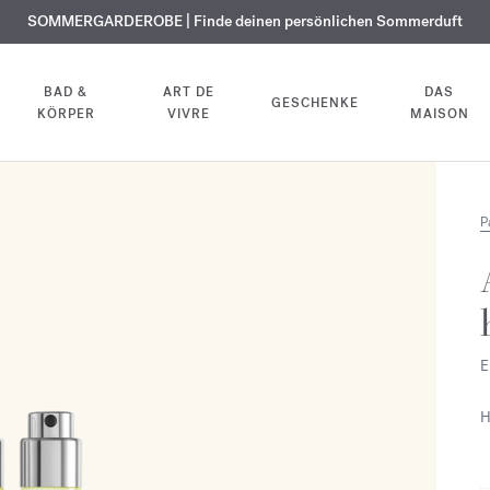
KOSTENLOSE GRAVUR | Auf alle Düfte und Körperöle bis zum 9. August
SOMMERGARDEROBE | Finde deinen persönlichen Sommerduft
EXKLUSIV | Erhalten Sie OUD
velvet mood
in Ihrer Bestellung*
BAD &
ART DE
DAS
GESCHENKE
KÖRPER
VIVRE
MAISON
P
E
H