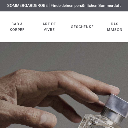
KOSTENLOSE GRAVUR | Auf alle Düfte und Körperöle bis zum 9. August
SOMMERGARDEROBE | Finde deinen persönlichen Sommerduft
EXKLUSIV | Erhalten Sie OUD
velvet mood
in Ihrer Bestellung*
BAD &
ART DE
DAS
GESCHENKE
KÖRPER
VIVRE
MAISON