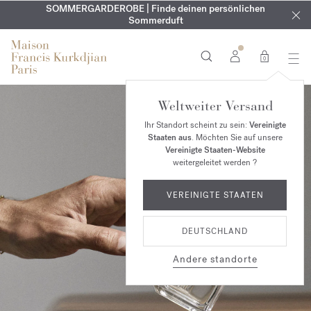
KOSTENLOSE GRAVUR | Auf alle Düfte und Körperöle bis zum
SOMMERGARDEROBE | Finde deinen persönlichen
EXKLUSIV | Erhalten Sie OUD
velvet mood
in Ihrer Bestellung*
Sommerduft
9. August
0
Weltweiter Versand
Ihr Standort scheint zu sein:
Vereinigte
Staaten aus
. Möchten Sie auf unsere
Vereinigte Staaten-Website
weitergeleitet werden ?
VEREINIGTE STAATEN
DEUTSCHLAND
Andere standorte