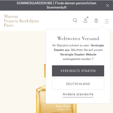
KOSTENLOSE GRAVUR | Auf alle Düfte und Körperöle bis zum
SOMMERGARDEROBE | Finde deinen persönlichen
EXKLUSIV | Erhalten Sie OUD
velvet mood
in Ihrer Bestellung*
Sommerduft
9. August
0
Weltweiter Versand
Ihr Standort scheint zu sein:
Vereinigte
Staaten aus
. Möchten Sie auf unsere
Vereinigte Staaten-Website
weitergeleitet werden ?
VEREINIGTE STAATEN
DEUTSCHLAND
Andere standorte