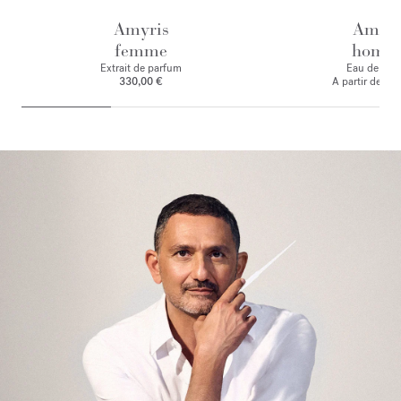
Amyris
Amyri
femme
homm
Extrait de parfum
Eau de toile
330,00 €
A partir de
125