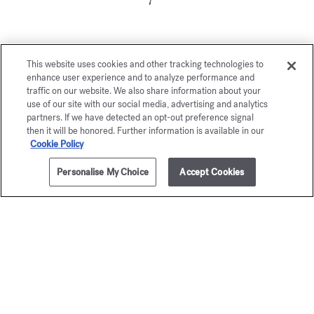
This website uses cookies and other tracking technologies to
enhance user experience and to analyze performance and
Vous aimerez également
traffic on our website. We also share information about your
use of our site with our social media, advertising and analytics
partners. If we have detected an opt-out preference signal
then it will be honored. Further information is available in our
Cookie Policy
Personalise My Choice
Accept Cookies
AJOUTER AU PANIER
195,00 €
70ml
Kurky
À la ro