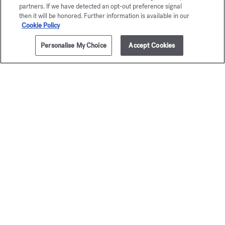
partners. If we have detected an opt-out preference signal
then it will be honored. Further information is available in our
Cookie Policy
Personalise My Choice
Accept Cookies
AJOUTER AU PANIER
255,00 €
70ml
Petit Matin
724
Eau de parfum
Eau de par
A partir de
135,00 €
A partir de
135