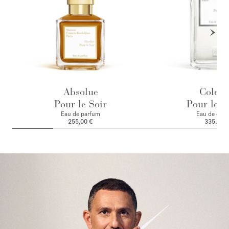
Absolue
Colog
Pour le Soir
Pour le M
Eau de parfum
Eau de colo
255,00 €
335,00 