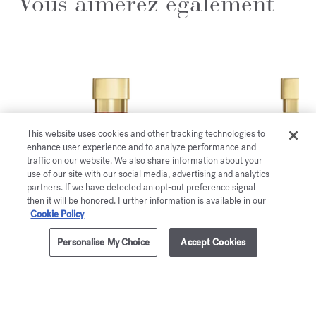
Vous aimerez également
This website uses cookies and other tracking technologies to
enhance user experience and to analyze performance and
traffic on our website. We also share information about your
use of our site with our social media, advertising and analytics
partners. If we have detected an opt-out preference signal
then it will be honored. Further information is available in our
Cookie Policy
Baccarat
gentl
Rouge 540
Fluidi
Personalise My Choice
Accept Cookies
AJOUTER AU PANIER
145,00 €
70ml
Extrait de parfum
Édition Gold - Eau
A partir de
245,00 €
A partir de
135