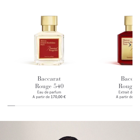
Baccarat
Baccar
Rouge 540
Rouge 
Eau de parfum
Extrait de p
A partir de
170,00 €
A partir de
245