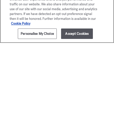
traffic on our website. We also share information about your
use of our site with our social media, advertising and analytics
partners. If we have detected an opt-out preference signal
then it will be honored. Further information is available in our
Cookie Policy
Personalise My Choice
Accept Cookies
AJOUTER AU PANIER
90,00 €
350ml
OUD
Grand S
satin mood
Gel moussant mai
80,00 €
Gel moussant mains & corps
80,00 €