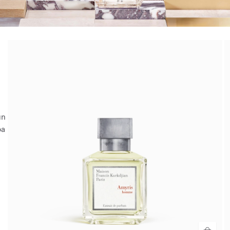
un
ba