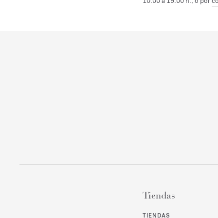
10.00 a 19.00 h., o por
co
Tiendas
TIENDAS