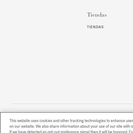
Tiendas
TIENDAS
This website uses cookies and other tracking technologies to enhance use
Todos los derechos reservados
on our website. We also share information about your use of our site with o
If we have detected an opt-out preference signal then it will be honored. Fu