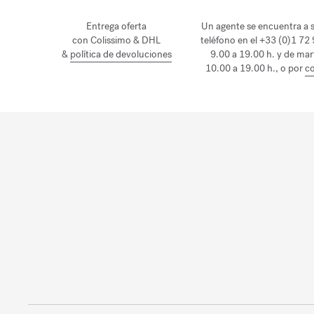
Entrega oferta
Un agente se encuentra a s
con Colissimo & DHL
teléfono en el +33 (0)1 72
&
política de devoluciones
9.00 a 19.00 h. y de mar
10.00 a 19.00 h., o por
co