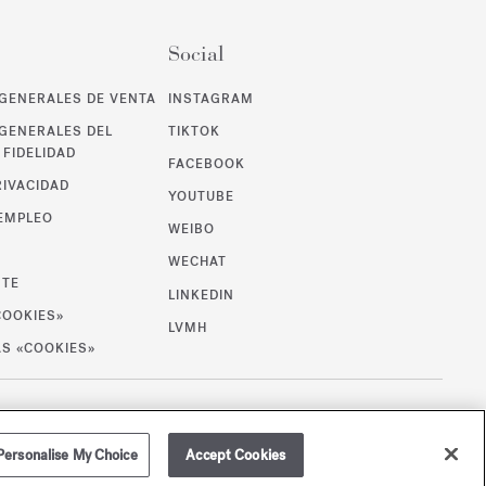
Social
GENERALES DE VENTA
INSTAGRAM
GENERALES DEL
TIKTOK
FIDELIDAD
FACEBOOK
RIVACIDAD
YOUTUBE
 EMPLEO
WEIBO
WECHAT
NTE
LINKEDIN
COOKIES»
LVMH
AS «COOKIES»
/
USD
MAPA DE SITIO
Personalise My Choice
Accept Cookies