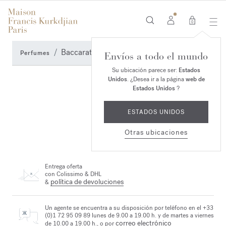
0
Baccarat Rouge 540
Perfumes
Envíos a todo el mundo
Su ubicación parece ser:
Estados
Unidos
. ¿Desea ir a la página
web de
Estados Unidos
?
ESTADOS UNIDOS
Otras ubicaciones
Entrega oferta
con Colissimo & DHL
política de devoluciones
&
Un agente se encuentra a su disposición por teléfono en el +33
(0)1 72 95 09 89 lunes de 9.00 a 19.00 h. y de martes a viernes
correo electrónico
de 10.00 a 19.00 h., o por