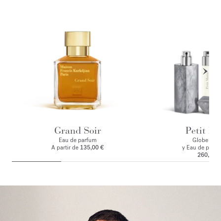
Grand Soir
Petit Ma
Eau de parfum
Globe Trot
A partir de
135,00 €
y Eau de parf
260,00 