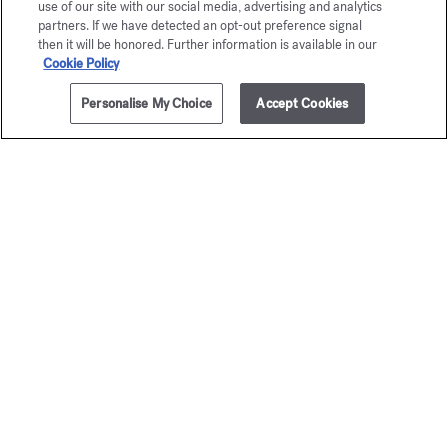
use of our site with our social media, advertising and analytics
partners. If we have detected an opt-out preference signal
then it will be honored. Further information is available in our
Cookie Policy
Personalise My Choice
Accept Cookies
AÑADIR A LA CESTA
395,00 €
200ml
724
El mini ar
Eau de parfum
olfativo de
A partir de
135,00 €
Set para desc
50,00 €