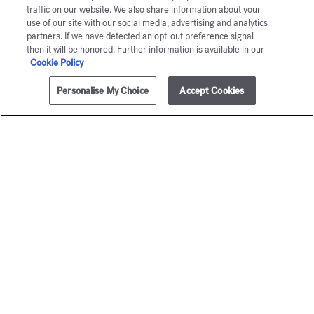
traffic on our website. We also share information about your
use of our site with our social media, advertising and analytics
partners. If we have detected an opt-out preference signal
then it will be honored. Further information is available in our
Cookie Policy
Personalise My Choice
Accept Cookies
AÑADIR A LA CESTA
135,00 €
35ml
Kurky
Baccar
Eau de parfum
Rouge 
A partir de
135,00 €
Eau de par
A partir de
170