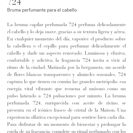
724
Bruma perfumante para el cabello
La bruma capilar perfumada 724 perfuma delicadamente
el cabello y lo deja suave, gracias a su textura ligera y aérea.
En cualquier momento del día, vaporice el producto sobre
la cabellera o el cepillo para perfumar delicadamente el
cabello y darle un aspecto renovado. Luminosa y efusiva,
confortable y adictiva, la fragancia 724 invita a vivir al
ritmo de la ciudad. Matizada por la bergamota, un acorde
de flores blancas transparentes y almizcles sensuales, 724
captura lo que tienen en común las grandes metrópolis: esa
energía vital vibrante que resuena al unísono como un
pulso latiendo a 724 pulsaciones por minuto. La bruma
perfumada 724, enriquecida con aceite de ricino, se
presenta en el icónico frasco de cristal de la Maison. Una
experiencia olfativa excepcional para sentirse bien cada día.
Para disfrutar de un momento de bienestar y prolongar la
estela de su fragancia, complete su ritual perfumado con los