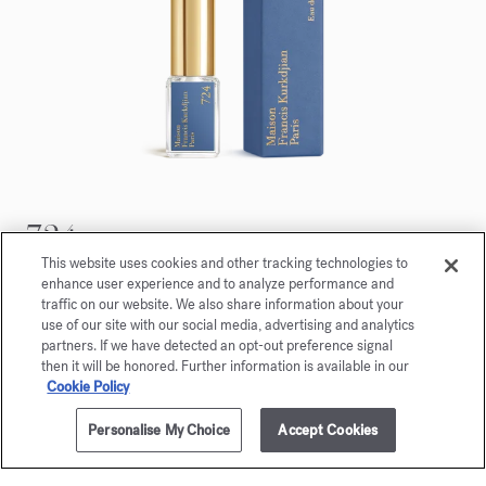
724
Eau de parfum 5ml
This website uses cookies and other tracking technologies to
enhance user experience and to analyze performance and
traffic on our website. We also share information about your
Maison Francis Kurkdjian se complace en ofrecerle
use of our site with our social media, advertising and analytics
724 Eau de parfum 5ml.
partners. If we have detected an opt-out preference signal
then it will be honored. Further information is available in our
Cookie Policy
Personalise My Choice
Accept Cookies
NOTIFÍCAME
175,00 €