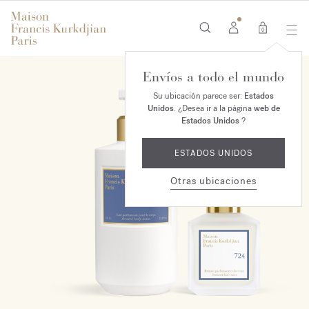
0
Envíos a todo el mundo
EXCLUSIVO EN LÍNEA
Su ubicación parece ser:
Estados
Unidos
. ¿Desea ir a la página
web de
Estados Unidos
?
ESTADOS UNIDOS
Otras ubicaciones