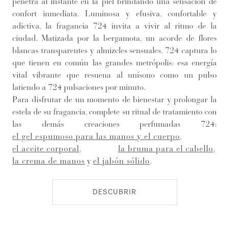
penetra al instante en la piel brindando una sensación de
confort inmediata. Luminosa y efusiva, confortable y
adictiva, la fragancia 724 invita a vivir al ritmo de la
ciudad. Matizada por la bergamota, un acorde de flores
blancas transparentes y almizcles sensuales, 724 captura lo
que tienen en común las grandes metrópolis: esa energía
vital vibrante que resuena al unísono como un pulso
latiendo a 724 pulsaciones por minuto.
Para disfrutar de un momento de bienestar y prolongar la
estela de su fragancia, complete su ritual de tratamiento con
las demás creaciones perfumadas 724:
el gel espumoso para las manos y el cuerpo
,
el aceite corporal
,
la bruma para el cabello
,
la crema de manos
y
el jabón sólido
.
DESCUBRIR