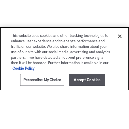
Vous aimerez également
This website uses cookies and other tracking technologies to
enhance user experience and to analyze performance and
traffic on our website. We also share information about your
use of our site with our social media, advertising and analytics
partners. If we have detected an opt-out preference signal
then it will be honored. Further information is available in our
Cookie Policy
Personalise My Choice
Accept Cookies
AJOUTER AU PANIER
95,00 €
350ml
OUD
Grand S
satin mood
Lait parfumant