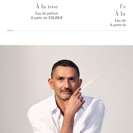
À la rose
l'eau
À la ro
Eau de parfum
A partir de
135,00 €
Eau de toile
A partir de
125