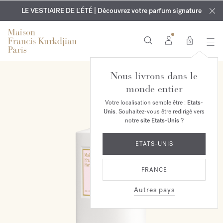
EXCLUSIF | Découvrez le nouveau parfum OUD
GRAVURE OFFERTE | Sur tous les parfums et huiles pour le
velvet mood
LE VESTIAIRE DE L'ÉTÉ | Découvrez votre parfum signature
dans votre commande*
corps jusqu'au 9 août
0
Nous livrons dans le
monde entier
Votre localisation semble être :
Etats-
Unis
. Souhaitez-vous être redirigé vers
notre
site Etats-Unis
?
ETATS-UNIS
FRANCE
Autres pays