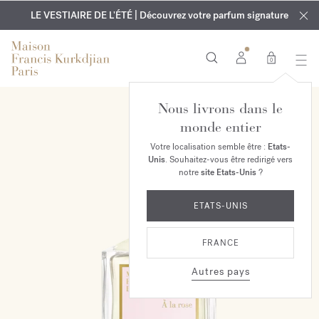
EXCLUSIF | Découvrez le nouveau parfum OUD
GRAVURE OFFERTE | Sur tous les parfums et huiles pour le
velvet mood
LE VESTIAIRE DE L'ÉTÉ | Découvrez votre parfum signature
dans votre commande*
corps jusqu'au 9 août
0
Nous livrons dans le
monde entier
Votre localisation semble être :
Etats-
Unis
. Souhaitez-vous être redirigé vers
notre
site Etats-Unis
?
ETATS-UNIS
FRANCE
Autres pays