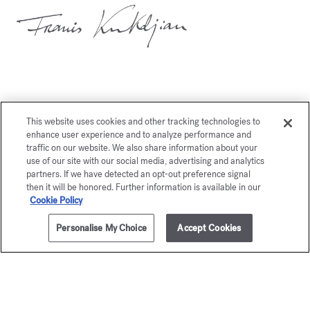
This website uses cookies and other tracking technologies to
Vous aimerez également
enhance user experience and to analyze performance and
traffic on our website. We also share information about your
use of our site with our social media, advertising and analytics
partners. If we have detected an opt-out preference signal
then it will be honored. Further information is available in our
Cookie Policy
Personalise My Choice
Accept Cookies
AJOUTER AU PANIER
95,00 €
70ml