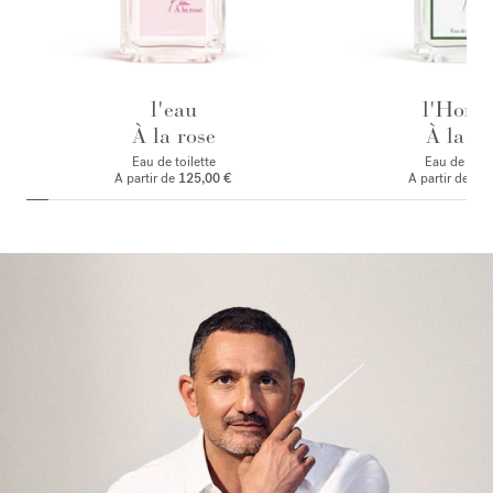
l'eau
l'Hom
À la rose
À la ro
Eau de toilette
Eau de par
A partir de
125,00 €
A partir de
135