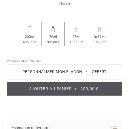
Florale
200ml
70ml
35ml
3x11ml
405,00 €
205,00 €
135,00 €
135,00 €
Prix pour 100 ml :
292,86 €
PERSONNALISER MON FLACON
•
OFFERT
AJOUTER AU PANIER
205,00 €
Estimation de livraison