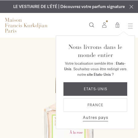
EXCLUSIF | Découvrez le nouveau parfum OUD
GRAVURE OFFERTE | Sur tous les parfums et huiles pour le
velvet mood
LE VESTIAIRE DE L'ÉTÉ | Découvrez votre parfum signature
dans votre commande*
corps jusqu'au 9 août
0
Nous livrons dans le
monde entier
Votre localisation semble être :
Etats-
Unis
. Souhaitez-vous être redirigé vers
notre
site Etats-Unis
?
ETATS-UNIS
FRANCE
Autres pays