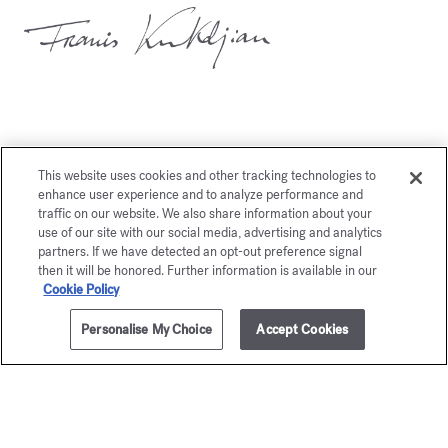
This website uses cookies and other tracking technologies to
Vous aimerez également
enhance user experience and to analyze performance and
traffic on our website. We also share information about your
use of our site with our social media, advertising and analytics
partners. If we have detected an opt-out preference signal
then it will be honored. Further information is available in our
Cookie Policy
Personalise My Choice
Accept Cookies
AJOUTER AU PANIER
205,00 €
70ml