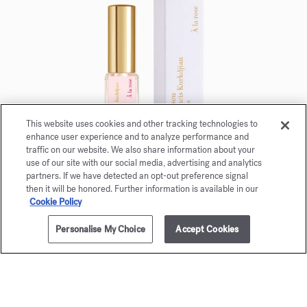
This website uses cookies and other tracking technologies to
enhance user experience and to analyze performance and
traffic on our website. We also share information about your
use of our site with our social media, advertising and analytics
À la rose
partners. If we have detected an opt-out preference signal
then it will be honored. Further information is available in our
Eau de parfum 5ml
Cookie Policy
Maison Francis Kurkdjian a le plaisir de vous offrir
Personalise My Choice
Accept Cookies
AJOUTER AU PANIER
175,00 €
À la rose Eau de parfum 5ml.