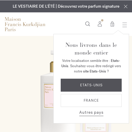
EXCLUSIF | Découvrez le nouveau parfum OUD
GRAVURE OFFERTE | Sur tous les parfums et huiles pour le
velvet mood
LE VESTIAIRE DE L'ÉTÉ | Découvrez votre parfum signature
dans votre commande*
corps jusqu'au 9 août
0
Nous livrons dans le
EXCLUSIVITÉ EN LIGNE
monde entier
Votre localisation semble être :
Etats-
Unis
. Souhaitez-vous être redirigé vers
notre
site Etats-Unis
?
ETATS-UNIS
FRANCE
Autres pays