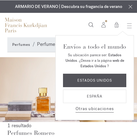
EXCLUSIVO | Descubra la nueva fragancia OUD
GRABADO GRATUITO | En todas las fragancias y aceites
velvet mood
ARMARIO DE VERANO | Descubra su fragancia de verano
corporales hasta el 9 de agosto
en su pedido*
0
Perfumes Romero
Perfumes
Envíos a todo el mundo
Su ubicación parece ser:
Estados
Unidos
. ¿Desea ir a la página
web de
Estados Unidos
?
ESTADOS UNIDOS
ESPAÑA
Otras ubicaciones
1 resultado
Perfumes Romero