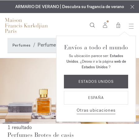
EXCLUSIVO | Descubra la nueva fragancia OUD
GRABADO GRATUITO | En todas las fragancias y aceites
velvet mood
ARMARIO DE VERANO | Descubra su fragancia de verano
corporales hasta el 9 de agosto
en su pedido*
0
Perfumes Brotes de casis
Perfumes
Envíos a todo el mundo
Su ubicación parece ser:
Estados
Unidos
. ¿Desea ir a la página
web de
Estados Unidos
?
ESTADOS UNIDOS
ESPAÑA
Otras ubicaciones
1 resultado
Perfumes Brotes de casis