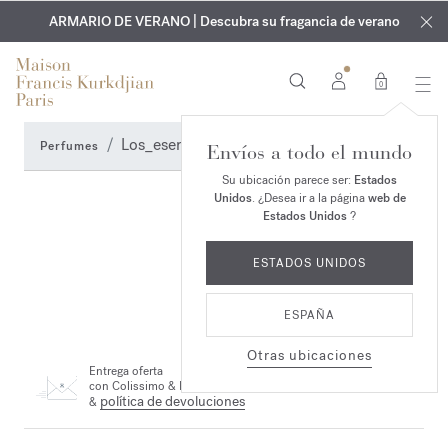
EXCLUSIVO | Descubra la nueva fragancia OUD
GRABADO GRATUITO | En todas las fragancias y aceites
velvet mood
ARMARIO DE VERANO | Descubra su fragancia de verano
corporales hasta el 9 de agosto
en su pedido*
0
Los_esenciales_del_verano
Perfumes
Envíos a todo el mundo
Su ubicación parece ser:
Estados
Unidos
. ¿Desea ir a la página
web de
Estados Unidos
?
ESTADOS UNIDOS
ESPAÑA
Otras ubicaciones
Entrega oferta
con Colissimo & DHL
política de devoluciones
&