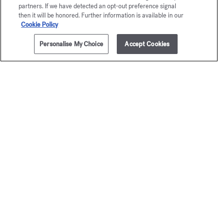
partners. If we have detected an opt-out preference signal
then it will be honored. Further information is available in our
Pago seguro
Cookie Policy
Personalise My Choice
Accept Cookies
La Maison le propone
elegir entre dos cofres regalo
Descubrir
2 muestras gratuitas
sujeto a condiciones
Boletín de noticias
Suscríbase para seguir nuestras
novedades