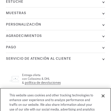
ESTUCHE
MUESTRAS
PERSONALIZACIÓN
AGRADECIMIENTOS
PAGO
SERVICIO DE ATENCIÓN AL CLIENTE
Entrega oferta
con Colissimo & DHL
política de devoluciones
&
This website uses cookies and other tracking technologies to
Un agente se encuentra a su disposición por teléfono en el +33
(0)1 72 95 09 89 lunes de 9.00 a 19.00 h. y de martes a viernes
enhance user experience and to analyze performance and
correo electrónico
de 10.00 a 19.00 h., o por
traffic on our website. We also share information about your
use of our site with our social media, advertising and analytics