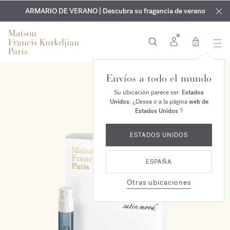
EXCLUSIVO | Descubra la nueva fragancia OUD
GRABADO GRATUITO | En todas las fragancias y aceites
velvet mood
ARMARIO DE VERANO | Descubra su fragancia de verano
corporales hasta el 9 de agosto
en su pedido*
0
Envíos a todo el mundo
Su ubicación parece ser:
Estados
Unidos
. ¿Desea ir a la página
web de
Estados Unidos
?
ESTADOS UNIDOS
ESPAÑA
Otras ubicaciones