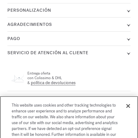
PERSONALIZACIÓN
AGRADECIMIENTOS
PAGO
SERVICIO DE ATENCIÓN AL CLIENTE
Entrega oferta
con Colissimo & DHL
política de devoluciones
&
Un agente se encuentra a su disposición por teléfono en el +33
(0)1 72 95 09 89 lunes de 9.00 a 19.00 h. y de martes a viernes
This website uses cookies and other tracking technologies to
correo electrónico
de 10.00 a 19.00 h., o por
enhance user experience and to analyze performance and
traffic on our website. We also share information about your
use of our site with our social media, advertising and analytics
partners. If we have detected an opt-out preference signal
Pago seguro
then it will be honored. Further information is available in our