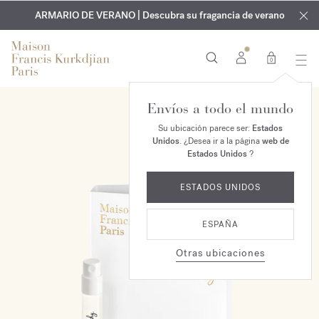
EXCLUSIVO | Descubra la nueva fragancia OUD
GRABADO GRATUITO | En todas las fragancias y aceites
velvet mood
ARMARIO DE VERANO | Descubra su fragancia de verano
corporales hasta el 9 de agosto
en su pedido*
0
Envíos a todo el mundo
Su ubicación parece ser:
Estados
Unidos
. ¿Desea ir a la página
web de
Estados Unidos
?
ESTADOS UNIDOS
ESPAÑA
Otras ubicaciones