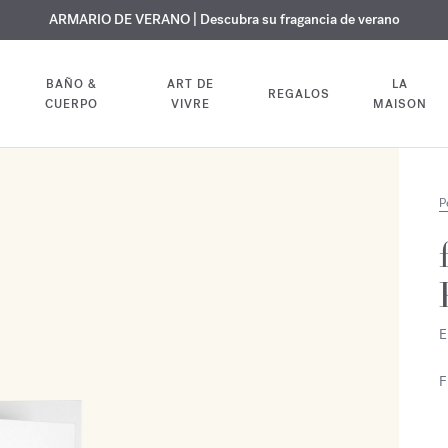
 GRATUITO | En todas las fragancias y aceites corporales hasta el 9 d
EXCLUSIVO | Descubra la nueva fragancia OUD
ARMARIO DE VERANO | Descubra su fragancia de verano
velvet mood
en su pedido
BAÑO &
ART DE
LA
REGALOS
CUERPO
VIVRE
MAISON
P
E
F