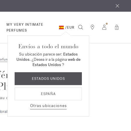
e agosto
*
MY VERY INTIMATE
/
EUR
0
PERFUMES
Envíos a todo el mundo
Su ubicación parece ser:
Estados
Unidos
. ¿Desea ir a la página
web de
erfumes
Estados Unidos
?
féminin
ESTADOS UNIDOS
Pluriel
ESPAÑA
au de parfum 2ml
Otras ubicaciones
loral