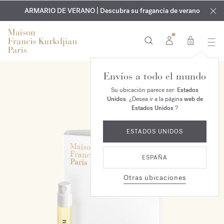
EXCLUSIVO | Descubra la nueva fragancia OUD
GRABADO GRATUITO | En todas las fragancias y aceites
velvet mood
ARMARIO DE VERANO | Descubra su fragancia de verano
corporales hasta el 9 de agosto
en su pedido*
0
Envíos a todo el mundo
Su ubicación parece ser:
Estados
Unidos
. ¿Desea ir a la página
web de
Estados Unidos
?
ESTADOS UNIDOS
ESPAÑA
Otras ubicaciones