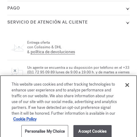
PAGO
SERVICIO DE ATENCIÓN AL CLIENTE
Entrega oferta
con Colissimo & DHL
política de devoluciones
&
Un agente se encuentra a su disposición por teléfono en el +33
(0)1 72 95 09 89 lunes de 9.00 a 19.00 h. y de martes a viernes
correo electrónico
de 10.00 a 19.00 h., o por
This website uses cookies and other tracking technologies to
enhance user experience and to analyze performance and
traffic on our website. We also share information about your
Pago seguro
use of our site with our social media, advertising and analytics
partners. If we have detected an opt-out preference signal
then it will be honored. Further information is available in our
La Maison le propone
Cookie Policy
elegir entre dos cofres regalo
Descubrir
Personalise My Choice
Accept Cookies