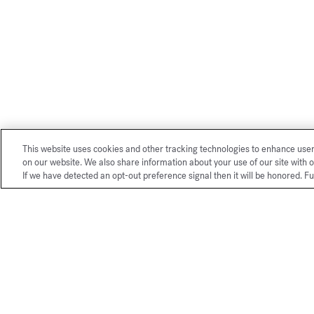
This website uses cookies and other tracking technologies to enhance use
on our website. We also share information about your use of our site with o
If we have detected an opt-out preference signal then it will be honored. Fu
Nuestros servicios exclusivos de 
La Maison Franci
mundo.
Elegantemente pr
Francis Kurkdjian
compra será aún m