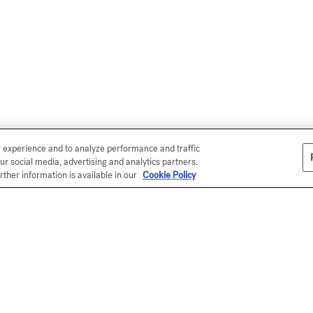
r experience and to analyze performance and traffic
ur social media, advertising and analytics partners.
rther information is available in our
Cookie Policy
la tienda en línea
s Kurkdjian hace entregas en todo el
esentado en un estuche de la Maison
 (excepto el surtido de muestras), su
ás refinada y única. Para sus regalos,