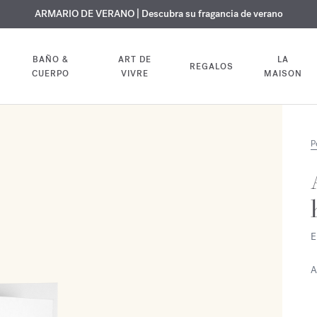
 GRATUITO | En todas las fragancias y aceites corporales hasta el 9 d
EXCLUSIVO | Descubra la nueva fragancia OUD
ARMARIO DE VERANO | Descubra su fragancia de verano
velvet mood
en su pedido
BAÑO &
ART DE
LA
REGALOS
CUERPO
VIVRE
MAISON
P
E
A