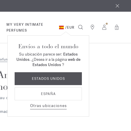
e agosto
*
MY VERY INTIMATE
/
EUR
0
PERFUMES
Envíos a todo el mundo
Su ubicación parece ser:
Estados
Unidos
. ¿Desea ir a la página
web de
erfumes
Estados Unidos
?
Amyris
ESTADOS UNIDOS
homme
ESPAÑA
au de toilette 2ml
Otras ubicaciones
maderado