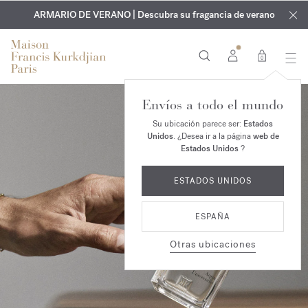
EXCLUSIVO | Descubra la nueva fragancia OUD
GRABADO GRATUITO | En todas las fragancias y aceites
velvet mood
ARMARIO DE VERANO | Descubra su fragancia de verano
corporales hasta el 9 de agosto
en su pedido*
0
Envíos a todo el mundo
Su ubicación parece ser:
Estados
Unidos
. ¿Desea ir a la página
web de
Estados Unidos
?
ESTADOS UNIDOS
ESPAÑA
Otras ubicaciones