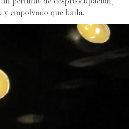
n un perfume de despreocupación,
o y empolvado que baila.