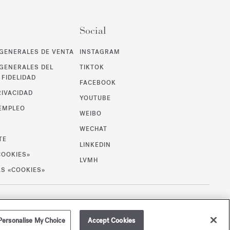
Social
GENERALES DE VENTA
INSTAGRAM
GENERALES DEL
TIKTOK
FIDELIDAD
FACEBOOK
RIVACIDAD
YOUTUBE
 EMPLEO
WEIBO
WECHAT
TE
LINKEDIN
COOKIES»
LVMH
AS «COOKIES»
/
EUR
MAPA DE SITIO
Personalise My Choice
Accept Cookies