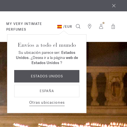
e agosto
*
MY VERY INTIMATE
/
EUR
0
PERFUMES
Envíos a todo el mundo
Su ubicación parece ser:
Estados
Unidos
. ¿Desea ir a la página
web de
Estados Unidos
?
ESTADOS UNIDOS
ESPAÑA
Otras ubicaciones