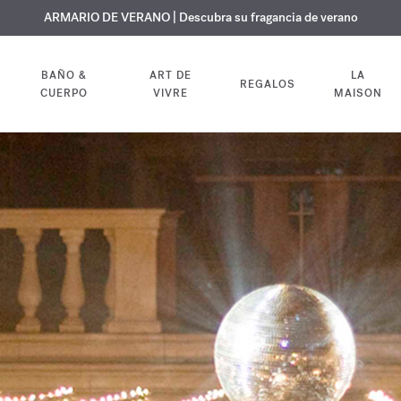
 GRATUITO | En todas las fragancias y aceites corporales hasta el 9 d
EXCLUSIVO | Descubra la nueva fragancia OUD
ARMARIO DE VERANO | Descubra su fragancia de verano
velvet mood
en su pedido
BAÑO &
ART DE
LA
REGALOS
CUERPO
VIVRE
MAISON