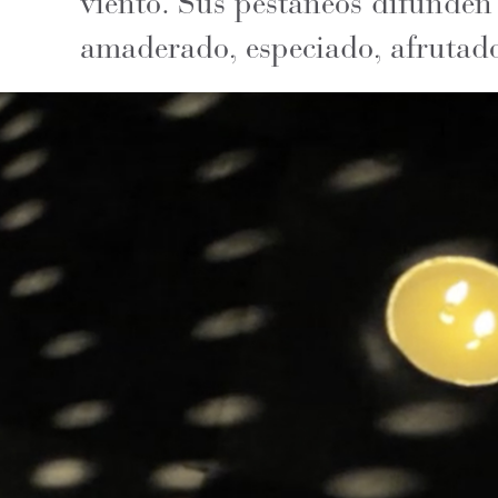
viento. Sus pestañeos difunde
amaderado, especiado, afrutad