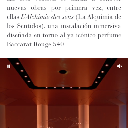
nuevas obras por primera vez, entre
ellas
L’Alchimie des sens
(La Alquimia de
los Sentidos), una instalación inmersiva
diseñada en torno al ya icónico perfume
Baccarat Rouge 540.
Pause
Unm