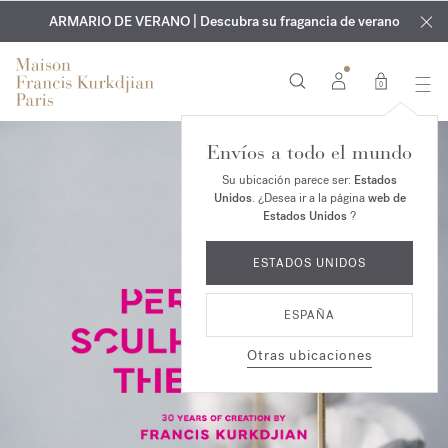
EXCLUSIVO | Descubra la nueva fragancia OUD
GRABADO GRATUITO | En todas las fragancias y aceites
velvet mood
ARMARIO DE VERANO | Descubra su fragancia de verano
corporales hasta el 9 de agosto
en su pedido*
0
Envíos a todo el mundo
Su ubicación parece ser:
Estados
Unidos
. ¿Desea ir a la página
web de
Estados Unidos
?
ESTADOS UNIDOS
ESPAÑA
Otras ubicaciones