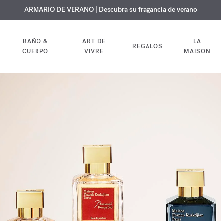
 GRATUITO | En todas las fragancias y aceites corporales hasta el 9 d
EXCLUSIVO | Descubra la nueva fragancia OUD
ARMARIO DE VERANO | Descubra su fragancia de verano
velvet mood
en su pedido
BAÑO &
ART DE
LA
REGALOS
CUERPO
VIVRE
MAISON