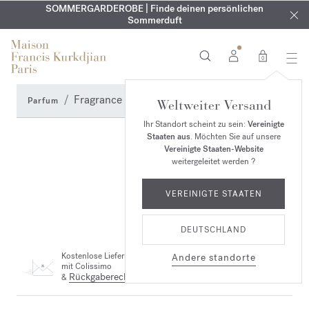
KOSTENLOSE GRAVUR | Auf alle Düfte und Körperöle bis zum
SOMMERGARDEROBE | Finde deinen persönlichen
EXKLUSIV | Erhalten Sie OUD
velvet mood
in Ihrer Bestellung*
Sommerduft
9. August
0
Fragrance Finder
Parfum
Weltweiter Versand
Ihr Standort scheint zu sein:
Vereinigte
Staaten aus
. Möchten Sie auf unsere
Vereinigte Staaten-Website
weitergeleitet werden ?
VEREINIGTE STAATEN
DEUTSCHLAND
Kostenlose Lieferung
Andere standorte
mit Colissimo
Rückgaberecht
&