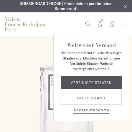
KOSTENLOSE GRAVUR | Auf alle Düfte und Körperöle bis zum
SOMMERGARDEROBE | Finde deinen persönlichen
EXKLUSIV | Erhalten Sie OUD
velvet mood
in Ihrer Bestellung*
Sommerduft
9. August
0
Weltweiter Versand
EXKLUSIV MAISON
Ihr Standort scheint zu sein:
Vereinigte
Staaten aus
. Möchten Sie auf unsere
Vereinigte Staaten-Website
weitergeleitet werden ?
VEREINIGTE STAATEN
DEUTSCHLAND
Andere standorte