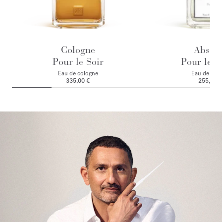
Cologne
Absol
Pour le Soir
Pour le M
Eau de cologne
Eau de par
335,00 €
255,00 