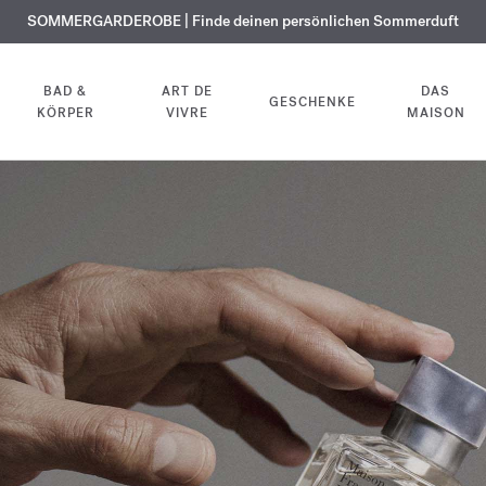
KOSTENLOSE GRAVUR | Auf alle Düfte und Körperöle bis zum 9. August
SOMMERGARDEROBE | Finde deinen persönlichen Sommerduft
EXKLUSIV | Erhalten Sie OUD
velvet mood
in Ihrer Bestellung*
BAD &
ART DE
DAS
GESCHENKE
KÖRPER
VIVRE
MAISON