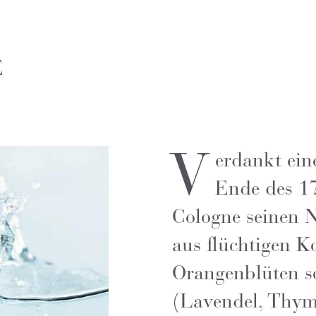
E
V
erdankt ein
Ende des 17
Cologne seinen N
aus flüchtigen K
Orangenblüten s
(Lavendel, Thy