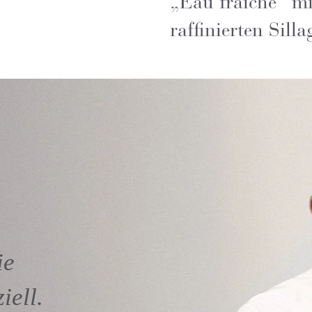
„Eau fraîche” mi
raffinierten Sill
ie
iell.