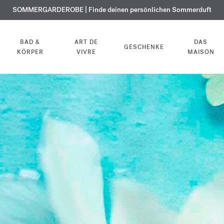
KOSTENLOSE GRAVUR | Auf alle Düfte und Körperöle bis zum 9. August
SOMMERGARDEROBE | Finde deinen persönlichen Sommerduft
EXKLUSIV | Erhalten Sie OUD
velvet mood
in Ihrer Bestellung*
BAD &
ART DE
DAS
GESCHENKE
KÖRPER
VIVRE
MAISON