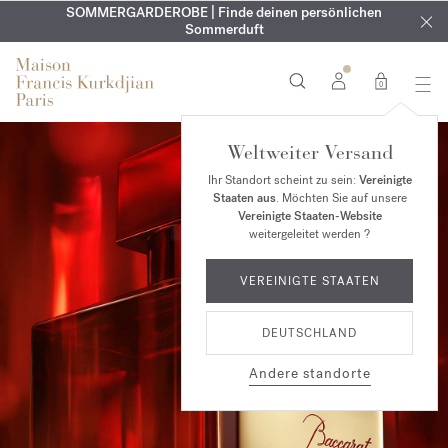
KOSTENLOSE GRAVUR | Auf alle Düfte und Körperöle bis zum
SOMMERGARDEROBE | Finde deinen persönlichen
EXKLUSIV | Erhalten Sie OUD
velvet mood
in Ihrer Bestellung*
Sommerduft
9. August
0
Weltweiter Versand
Ihr Standort scheint zu sein:
Vereinigte
Staaten aus
. Möchten Sie auf unsere
Vereinigte Staaten-Website
weitergeleitet werden ?
VEREINIGTE STAATEN
DEUTSCHLAND
Andere standorte