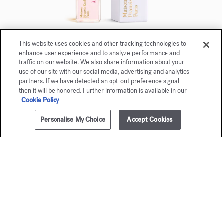
This website uses cookies and other tracking technologies to
enhance user experience and to analyze performance and
À la rose
traffic on our website. We also share information about your
Eau de parfum 5ml
use of our site with our social media, advertising and analytics
partners. If we have detected an opt-out preference signal
then it will be honored. Further information is available in our
Maison Francis Kurkdjian a le plaisir de vous offrir
Cookie Policy
À la rose Eau de parfum 5ml.
Personalise My Choice
Accept Cookies
AJOUTER AU PANIER
175,00 €