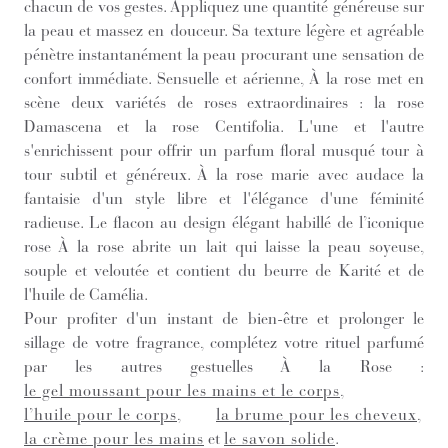
chacun de vos gestes. Appliquez une quantité généreuse sur
la peau et massez en douceur. Sa texture légère et agréable
pénètre instantanément la peau procurant une sensation de
confort immédiate. Sensuelle et aérienne, À la rose met en
scène deux variétés de roses extraordinaires : la rose
Damascena et la rose Centifolia. L'une et l'autre
s'enrichissent pour offrir un parfum floral musqué tour à
tour subtil et généreux. À la rose marie avec audace la
fantaisie d'un style libre et l'élégance d'une féminité
radieuse. Le flacon au design élégant habillé de l’iconique
rose À la rose abrite un lait qui laisse la peau soyeuse,
souple et veloutée et contient du beurre de Karité et de
l'huile de Camélia.
Pour profiter d'un instant de bien-être et prolonger le
sillage de votre fragrance, complétez votre rituel parfumé
par les autres gestuelles À la Rose :
le gel moussant pour les mains et le corps
,
l’huile pour le corps
,
la brume pour les cheveux
,
la crème pour les mains
et
le savon solide
.