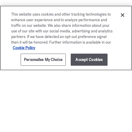
También le gustará
This website uses cookies and other tracking technologies to
enhance user experience and to analyze performance and
traffic on our website. We also share information about your
use of our site with our social media, advertising and analytics
partners. If we have detected an opt-out preference signal
then it will be honored. Further information is available in our
Cookie Policy
Personalise My Choice
Accept Cookies
42ml
NOTIFÍCAME
Aqua
Au 1
Universalis
Vela perfum
85,00 €
Vela perfumada
105,00 €